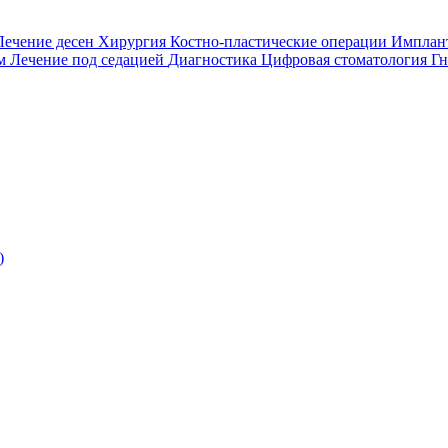
Лечение десен
Хирургия
Костно-пластические операции
Имплан
ом
Лечение под седацией
Диагностика
Цифровая стоматология
Гн
)