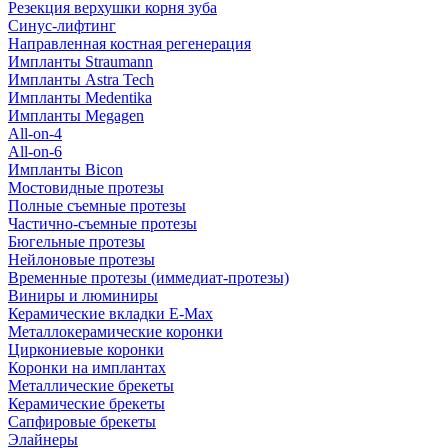
Резекция верхушки корня зуба
Синус-лифтинг
Направленная костная регенерация
Импланты Straumann
Импланты Astra Tech
Импланты Medentika
Импланты Megagen
All-on-4
All-on-6
Импланты Bicon
Мостовидные протезы
Полные съемные протезы
Частично-съемные протезы
Бюгельные протезы
Нейлоновые протезы
Временные протезы (иммедиат-протезы)
Виниры и люминиры
Керамические вкладки E-Max
Металлокерамические коронки
Циркониевые коронки
Коронки на имплантах
Металлические брекеты
Керамические брекеты
Сапфировые брекеты
Элайнеры