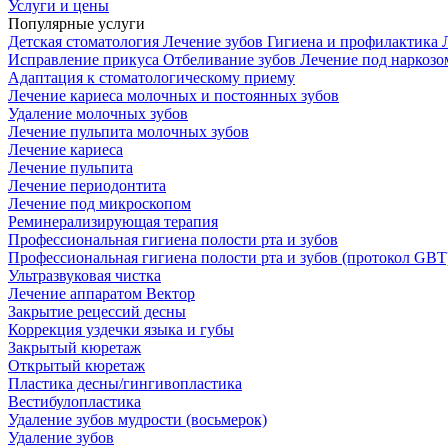
Услуги и цены
Популярные услуги
Детская стоматология
Лечение зубов
Гигиена и профилактика
Исправление прикуса
Отбеливание зубов
Лечение под наркоз
Адаптация к стоматологическому приему
Лечение кариеса молочных и постоянных зубов
Удаление молочных зубов
Лечение пульпита молочных зубов
Лечение кариеса
Лечение пульпита
Лечение периодонтита
Лечение под микроскопом
Реминерализирующая терапия
Профессиональная гигиена полости рта и зубов
Профессиональная гигиена полости рта и зубов (протокол GBT
Ультразвуковая чистка
Лечение аппаратом Вектор
Закрытие рецессий десны
Коррекция уздечки языка и губы
Закрытый кюретаж
Открытый кюретаж
Пластика десны/гингивопластика
Вестибулопластика
Удаление зубов мудрости (восьмерок)
Удаление зубов