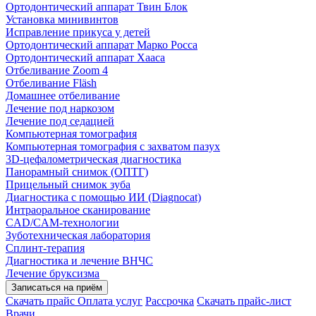
Ортодонтический аппарат Твин Блок
Установка минивинтов
Исправление прикуса у детей
Ортодонтический аппарат Марко Росса
Ортодонтический аппарат Хааса
Отбеливание Zoom 4
Отбеливание Fläsh
Домашнее отбеливание
Лечение под наркозом
Лечение под седацией
Компьютерная томография
Компьютерная томография с захватом пазух
3D-цефалометрическая диагностика
Панорамный снимок (ОПТГ)
Прицельный снимок зуба
Диагностика с помощью ИИ (Diagnocat)
Интраоральное сканирование
CAD/CAM-технологии
Зуботехническая лаборатория
Сплинт-терапия
Диагностика и лечение ВНЧС
Лечение бруксизма
Записаться на приём
Скачать прайс
Оплата услуг
Рассрочка
Скачать прайс-лист
Врачи