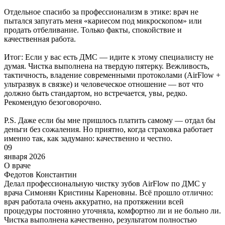
Отдельное спасибо за профессионализм в этике: врач не
пытался запугать меня «кариесом под микроскопом» или
продать отбеливание. Только факты, спокойствие и
качественная работа.
Итог: Если у вас есть ДМС — идите к этому специалисту не
думая. Чистка выполнена на твердую пятерку. Вежливость,
тактичность, владение современными протоколами (AirFlow +
ультразвук в связке) и человеческое отношение — вот что
должно быть стандартом, но встречается, увы, редко.
Рекомендую безоговорочно.
P.S. Даже если бы мне пришлось платить самому — отдал бы
деньги без сожаления. Но приятно, когда страховка работает
именно так, как задумано: качественно и честно.
09
января 2026
О враче
Федотов Константин
Делал профессиональную чистку зубов AirFlow по ДМС у
врача Симонян Кристины Кареновны. Всё прошло отлично:
врач работала очень аккуратно, на протяжении всей
процедуры постоянно уточняла, комфортно ли и не больно ли.
Чистка выполнена качественно, результатом полностью