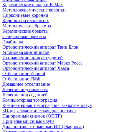
Керамические вкладки E-Max
Металлокерамические коронки
Циркониевые коронки
Коронки на имплантах
Металлические брекеты
Керамические брекеты
Сапфировые брекеты
Элайнеры
Ортодонтический аппарат Твин Блок
Установка минивинтов
Исправление прикуса у детей
Ортодонтический аппарат Марко Росса
Ортодонтический аппарат Хааса
Отбеливание Zoom 4
Отбеливание Fläsh
Домашнее отбеливание
Лечение под наркозом
Лечение под седацией
Компьютерная томография
Компьютерная томография с захватом пазух
3D-цефалометрическая диагностика
Панорамный снимок (ОПТГ)
Прицельный снимок зуба
Диагностика с помощью ИИ (Diagnocat)
Интраоральное сканирование