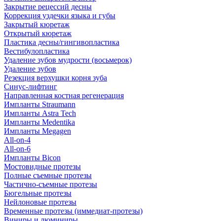
Закрытие рецессий десны
Коррекция уздечки языка и губы
Закрытый кюретаж
Открытый кюретаж
Пластика десны/гингивопластика
Вестибулопластика
Удаление зубов мудрости (восьмерок)
Удаление зубов
Резекция верхушки корня зуба
Синус-лифтинг
Направленная костная регенерация
Импланты Straumann
Импланты Astra Tech
Импланты Medentika
Импланты Megagen
All-on-4
All-on-6
Импланты Bicon
Мостовидные протезы
Полные съемные протезы
Частично-съемные протезы
Бюгельные протезы
Нейлоновые протезы
Временные протезы (иммедиат-протезы)
Виниры и люминиры