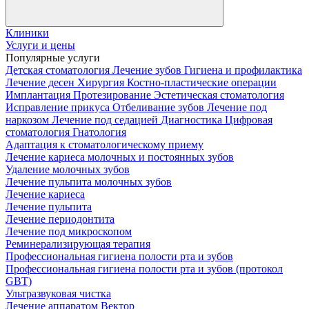
Клиники
Услуги и цены
Популярные услуги
Детская стоматология
Лечение зубов
Гигиена и профилактика
Лечение десен
Хирургия
Костно-пластические операции
Имплантация
Протезирование
Эстетическая стоматология
Исправление прикуса
Отбеливание зубов
Лечение под
наркозом
Лечение под седацией
Диагностика
Цифровая
стоматология
Гнатология
Адаптация к стоматологическому приему
Лечение кариеса молочных и постоянных зубов
Удаление молочных зубов
Лечение пульпита молочных зубов
Лечение кариеса
Лечение пульпита
Лечение периодонтита
Лечение под микроскопом
Реминерализирующая терапия
Профессиональная гигиена полости рта и зубов
Профессиональная гигиена полости рта и зубов (протокол
GBT)
Ультразвуковая чистка
Лечение аппаратом Вектор