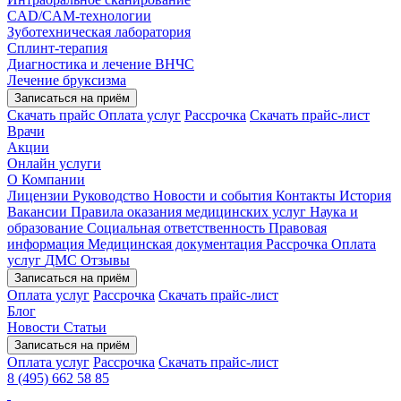
CAD/CAM-технологии
Зуботехническая лаборатория
Сплинт-терапия
Диагностика и лечение ВНЧС
Лечение бруксизма
Записаться на приём
Скачать прайс
Оплата услуг
Рассрочка
Скачать прайс-лист
Врачи
Акции
Онлайн услуги
О Компании
Лицензии
Руководство
Новости и события
Контакты
История
Вакансии
Правила оказания медицинских услуг
Наука и
образование
Социальная ответственность
Правовая
информация
Медицинская документация
Рассрочка
Оплата
услуг
ДМС
Отзывы
Записаться на приём
Оплата услуг
Рассрочка
Скачать прайс-лист
Блог
Новости
Статьи
Записаться на приём
Оплата услуг
Рассрочка
Скачать прайс-лист
8 (495) 662 58 85