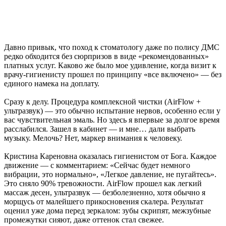
Давно привык, что поход к стоматологу даже по полису ДМС
редко обходится без сюрпризов в виде «рекомендованных»
платных услуг. Каково же было мое удивление, когда визит к
врачу-гигиенисту прошел по принципу «все включено» — без
единого намека на доплату.
Сразу к делу. Процедура комплексной чистки (AirFlow +
ультразвук) — это обычно испытание нервов, особенно если у
вас чувствительная эмаль. Но здесь я впервые за долгое время
расслабился. Зашел в кабинет — и мне… дали выбрать
музыку. Мелочь? Нет, маркер внимания к человеку.
Кристина Кареновна оказалась гигиенистом от Бога. Каждое
движение — с комментарием: «Сейчас будет немного
вибрации, это нормально», «Легкое давление, не пугайтесь».
Это сняло 90% тревожности. AirFlow прошел как легкий
массаж десен, ультразвук — безболезненно, хотя обычно я
морщусь от малейшего прикосновения скалера. Результат
оценил уже дома перед зеркалом: зубы скрипят, межзубные
промежутки сияют, даже оттенок стал свежее.