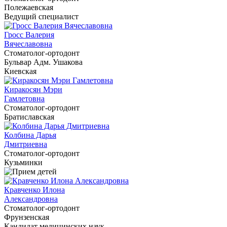
Полежаевская
Ведущий специалист
Гросс Валерия
Вячеславовна
Cтоматолог-ортодонт
Бульвар Адм. Ушакова
Киевская
Киракосян Мэри
Гамлетовна
Cтоматолог-ортодонт
Братиславская
Колбина Дарья
Дмитриевна
Cтоматолог-ортодонт
Кузьминки
Кравченко Илона
Александровна
Cтоматолог-ортодонт
Фрунзенская
Кандидат медицинских наук