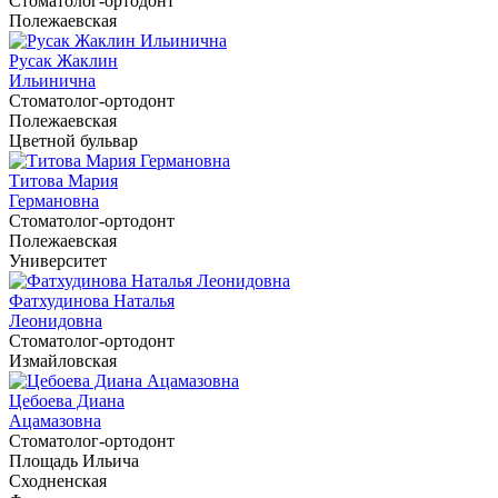
Cтоматолог-ортодонт
Полежаевская
Русак Жаклин
Ильинична
Cтоматолог-ортодонт
Полежаевская
Цветной бульвар
Титова Мария
Германовна
Cтоматолог-ортодонт
Полежаевская
Университет
Фатхудинова Наталья
Леонидовна
Cтоматолог-ортодонт
Измайловская
Цебоева Диана
Ацамазовна
Cтоматолог-ортодонт
Площадь Ильича
Сходненская