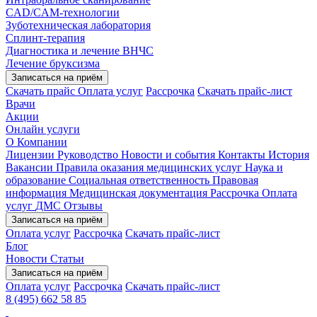
CAD/CAM-технологии
Зуботехническая лаборатория
Сплинт-терапия
Диагностика и лечение ВНЧС
Лечение бруксизма
Записаться на приём
Скачать прайс
Оплата услуг
Рассрочка
Скачать прайс-лист
Врачи
Акции
Онлайн услуги
О Компании
Лицензии
Руководство
Новости и события
Контакты
История
Вакансии
Правила оказания медицинских услуг
Наука и
образование
Социальная ответственность
Правовая
информация
Медицинская документация
Рассрочка
Оплата
услуг
ДМС
Отзывы
Записаться на приём
Оплата услуг
Рассрочка
Скачать прайс-лист
Блог
Новости
Статьи
Записаться на приём
Оплата услуг
Рассрочка
Скачать прайс-лист
8 (495) 662 58 85