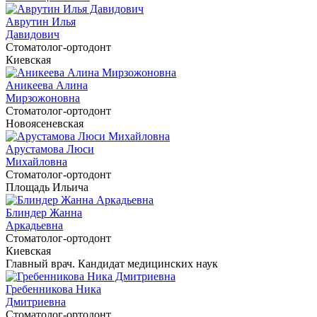
Аврутин Илья
Давидович
Cтоматолог-ортодонт
Киевская
Аникеева Алина
Мирзожоновна
Cтоматолог-ортодонт
Новоясеневская
Арустамова Люси
Михайловна
Cтоматолог-ортодонт
Площадь Ильича
Блиндер Жанна
Аркадьевна
Cтоматолог-ортодонт
Киевская
Главный врач. Кандидат медицинских наук
Гребенникова Ника
Дмитриевна
Cтоматолог-ортодонт