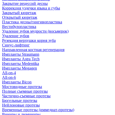
Закрытие рецессий десны
Коррекция уздечки языка и губы
Закрытый кюретаж
Открытый кюретаж
Пластика десны/гингивопластика
Вестибулопластика
Удаление зубов мудрости (восьмерок)
Удаление зубов
Резекция верхушки корня зуба
Синус-лифтинг
Направленная костная регенерация
Импланты Straumann
Импланты Astra Tech
Импланты Medentika
Импланты Megagen
All-on-4
All-on-6
Импланты Bicon
Мостовидные протезы
Полные съемные протезы
Частично-съемные протезы
Бюгельные протезы
Нейлоновые протезы
Временные протезы (иммедиат-протезы)
Виниры и люминиры