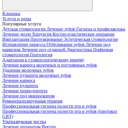
Клиники
Услуги и цены
Популярные услуги
Детская стоматология
Лечение зубов
Гигиена и профилактика
Лечение десен
Хирургия
Костно-пластические операции
Имплантация
Протезирование
Эстетическая стоматология
Исправление прикуса
Отбеливание зубов
Лечение под
наркозом
Лечение под седацией
Диагностика
Цифровая
стоматология
Гнатология
Адаптация к стоматологическому приему
Лечение кариеса молочных и постоянных зубов
Удаление молочных зубов
Лечение пульпита молочных зубов
Лечение кариеса
Лечение пульпита
Лечение периодонтита
Лечение под микроскопом
Реминерализирующая терапия
Профессиональная гигиена полости рта и зубов
Профессиональная гигиена полости рта и зубов (протокол
GBT)
Ультразвуковая чистка
Лечение аппаратом Вектор