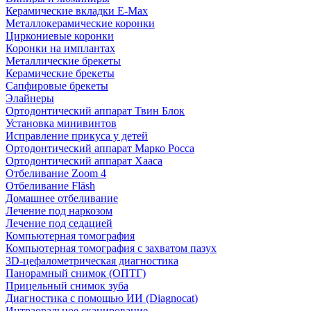
Керамические вкладки E-Max
Металлокерамические коронки
Циркониевые коронки
Коронки на имплантах
Металлические брекеты
Керамические брекеты
Сапфировые брекеты
Элайнеры
Ортодонтический аппарат Твин Блок
Установка минивинтов
Исправление прикуса у детей
Ортодонтический аппарат Марко Росса
Ортодонтический аппарат Хааса
Отбеливание Zoom 4
Отбеливание Fläsh
Домашнее отбеливание
Лечение под наркозом
Лечение под седацией
Компьютерная томография
Компьютерная томография с захватом пазух
3D-цефалометрическая диагностика
Панорамный снимок (ОПТГ)
Прицельный снимок зуба
Диагностика с помощью ИИ (Diagnocat)
Интраоральное сканирование