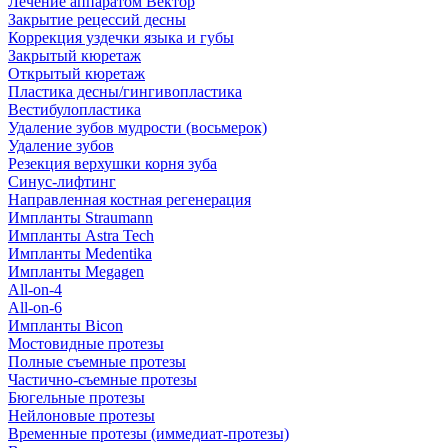
Лечение аппаратом Вектор
Закрытие рецессий десны
Коррекция уздечки языка и губы
Закрытый кюретаж
Открытый кюретаж
Пластика десны/гингивопластика
Вестибулопластика
Удаление зубов мудрости (восьмерок)
Удаление зубов
Резекция верхушки корня зуба
Синус-лифтинг
Направленная костная регенерация
Импланты Straumann
Импланты Astra Tech
Импланты Medentika
Импланты Megagen
All-on-4
All-on-6
Импланты Bicon
Мостовидные протезы
Полные съемные протезы
Частично-съемные протезы
Бюгельные протезы
Нейлоновые протезы
Временные протезы (иммедиат-протезы)