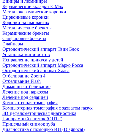
Виниры и люминиры
Керамические вкладки E-Max
Металлокерамические коронки
Циркониевые коронки
Коронки на имплантах
Металлические брекеты
Керамические брекеты
Сапфировые брекеты
Элайнеры
Ортодонтический аппарат Твин Блок
Установка минивинтов
Исправление прикуса у детей
Ортодонтический аппарат Марко Росса
Ортодонтический аппарат Хааса
Отбеливание Zoom 4
Отбеливание Fläsh
Домашнее отбеливание
Лечение под наркозом
Лечение под седацией
Компьютерная томография
Компьютерная томография с захватом пазух
3D-цефалометрическая диагностика
Панорамный снимок (ОПТГ)
Прицельный снимок зуба
Диагностика с помощью ИИ (Diagnocat)