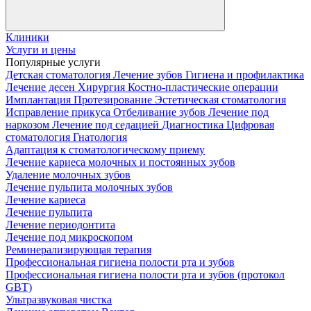
Клиники
Услуги и цены
Популярные услуги
Детская стоматология
Лечение зубов
Гигиена и профилактика
Лечение десен
Хирургия
Костно-пластические операции
Имплантация
Протезирование
Эстетическая стоматология
Исправление прикуса
Отбеливание зубов
Лечение под
наркозом
Лечение под седацией
Диагностика
Цифровая
стоматология
Гнатология
Адаптация к стоматологическому приему
Лечение кариеса молочных и постоянных зубов
Удаление молочных зубов
Лечение пульпита молочных зубов
Лечение кариеса
Лечение пульпита
Лечение периодонтита
Лечение под микроскопом
Реминерализирующая терапия
Профессиональная гигиена полости рта и зубов
Профессиональная гигиена полости рта и зубов (протокол
GBT)
Ультразвуковая чистка