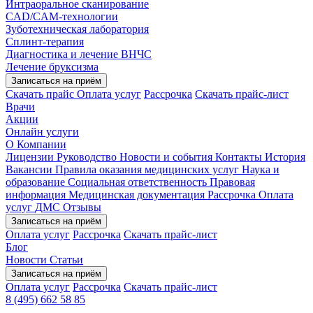
Интраоральное сканирование
CAD/CAM-технологии
Зуботехническая лаборатория
Сплинт-терапия
Диагностика и лечение ВНЧС
Лечение бруксизма
Записаться на приём
Скачать прайс
Оплата услуг
Рассрочка
Скачать прайс-лист
Врачи
Акции
Онлайн услуги
О Компании
Лицензии
Руководство
Новости и события
Контакты
История
Вакансии
Правила оказания медицинских услуг
Наука и
образование
Социальная ответственность
Правовая
информация
Медицинская документация
Рассрочка
Оплата
услуг
ДМС
Отзывы
Записаться на приём
Оплата услуг
Рассрочка
Скачать прайс-лист
Блог
Новости
Статьи
Записаться на приём
Оплата услуг
Рассрочка
Скачать прайс-лист
8 (495) 662 58 85