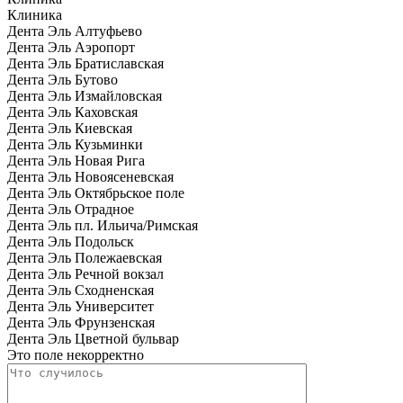
Клиника
Дента Эль Алтуфьево
Дента Эль Аэропорт
Дента Эль Братиславская
Дента Эль Бутово
Дента Эль Измайловская
Дента Эль Каховская
Дента Эль Киевская
Дента Эль Кузьминки
Дента Эль Новая Рига
Дента Эль Новоясеневская
Дента Эль Октябрьское поле
Дента Эль Отрадное
Дента Эль пл. Ильича/Римская
Дента Эль Подольск
Дента Эль Полежаевская
Дента Эль Речной вокзал
Дента Эль Сходненская
Дента Эль Университет
Дента Эль Фрунзенская
Дента Эль Цветной бульвар
Это поле некорректно