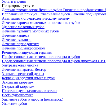
Услуги и цены
Популярные услуги
Детская стоматология
Лечение зубов
Гигиена и профилактика
Исправление прикуса
Отбеливание зубов
Лечение под наркоз
Адаптация к стоматологическому приему
Лечение кариеса молочных и постоянных зубов
Удаление молочных зубов
Лечение пульпита молочных зубов
Лечение кариеса
Лечение пульпита
Лечение периодонтита
Лечение под микроскопом
Реминерализирующая терапия
Профессиональная гигиена полости рта и зубов
Профессиональная гигиена полости рта и зубов (протокол GBT
Ультразвуковая чистка
Лечение аппаратом Вектор
Закрытие рецессий десны
Коррекция уздечки языка и губы
Закрытый кюретаж
Открытый кюретаж
Пластика десны/гингивопластика
Вестибулопластика
Удаление зубов мудрости (восьмерок)
Удаление зубов