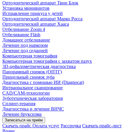
Ортодонтический аппарат Твин Блок
Установка минивинтов
Исправление прикуса у детей
Ортодонтический аппарат Марко Росса
Ортодонтический аппарат Хааса
Отбеливание Zoom 4
Отбеливание Fläsh
Домашнее отбеливание
Лечение под наркозом
Лечение под седацией
Компьютерная томография
Компьютерная томография с захватом пазух
3D-цефалометрическая диагностика
Панорамный снимок (ОПТГ)
Прицельный снимок зуба
Диагностика с помощью ИИ (Diagnocat)
Интраоральное сканирование
CAD/CAM-технологии
Зуботехническая лаборатория
Сплинт-терапия
Диагностика и лечение ВНЧС
Лечение бруксизма
Записаться на приём
Скачать прайс
Оплата услуг
Рассрочка
Скачать прайс-лист
Врачи