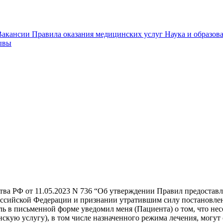
Вакансии
Правила оказания медицинских услуг
Наука и образов
ывы
ства РФ от 11.05.2023 N 736 “Об утверждении Правил предост
оссийской Федерации и признании утратившим силу постановлени
ль в письменной форме уведомил меня (Пациента) о том, что н
кую услугу), в том числе назначенного режима лечения, могут