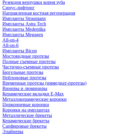
Резекция верхушки корня зуба
Синус-лифтинг
Направленная костная регенерация
Импланты Straumann
Импланты Astra Tech
Импланты Medentika
Импланты Megagen
All-on-4
All-on-6
Импланты Bicon
Мостовидные протезы
Полные съемные протезы
Частично-съемные протезы
Бюгельные протезы
Нейлоновые протезы
Временные протезы (иммедиат-протезы)
Виниры и люминиры
Керамические вкладки E-Max
Металлокерамические коронки
Циркониевые коронки
Коронки на имплантах
Металлические брекеты
Керамические брекеты
Сапфировые брекеты
Элайнеры