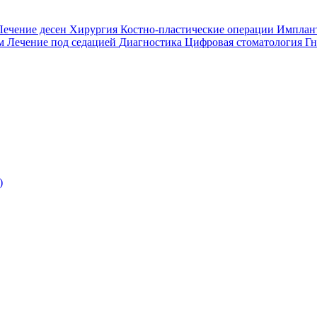
Лечение десен
Хирургия
Костно-пластические операции
Имплан
ом
Лечение под седацией
Диагностика
Цифровая стоматология
Гн
)