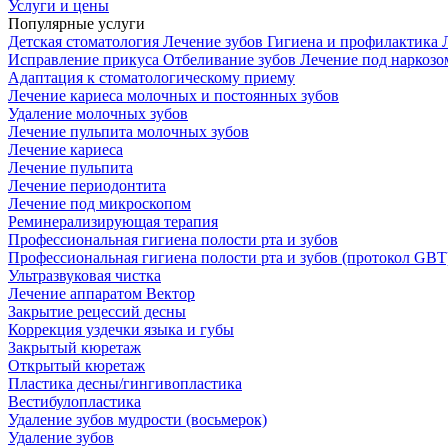
Услуги и цены
Популярные услуги
Детская стоматология
Лечение зубов
Гигиена и профилактика
Исправление прикуса
Отбеливание зубов
Лечение под наркоз
Адаптация к стоматологическому приему
Лечение кариеса молочных и постоянных зубов
Удаление молочных зубов
Лечение пульпита молочных зубов
Лечение кариеса
Лечение пульпита
Лечение периодонтита
Лечение под микроскопом
Реминерализирующая терапия
Профессиональная гигиена полости рта и зубов
Профессиональная гигиена полости рта и зубов (протокол GBT
Ультразвуковая чистка
Лечение аппаратом Вектор
Закрытие рецессий десны
Коррекция уздечки языка и губы
Закрытый кюретаж
Открытый кюретаж
Пластика десны/гингивопластика
Вестибулопластика
Удаление зубов мудрости (восьмерок)
Удаление зубов