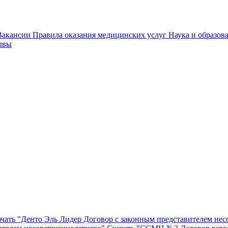
Вакансии
Правила оказания медицинских услуг
Наука и образов
ывы
чать "Денто Эль Лидер Договор с законным представителем не