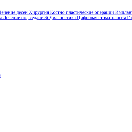
Лечение десен
Хирургия
Костно-пластические операции
Имплан
ом
Лечение под седацией
Диагностика
Цифровая стоматология
Гн
)