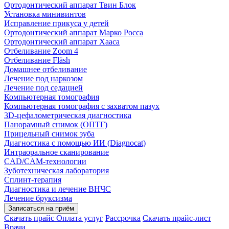
Ортодонтический аппарат Твин Блок
Установка минивинтов
Исправление прикуса у детей
Ортодонтический аппарат Марко Росса
Ортодонтический аппарат Хааса
Отбеливание Zoom 4
Отбеливание Fläsh
Домашнее отбеливание
Лечение под наркозом
Лечение под седацией
Компьютерная томография
Компьютерная томография с захватом пазух
3D-цефалометрическая диагностика
Панорамный снимок (ОПТГ)
Прицельный снимок зуба
Диагностика с помощью ИИ (Diagnocat)
Интраоральное сканирование
CAD/CAM-технологии
Зуботехническая лаборатория
Сплинт-терапия
Диагностика и лечение ВНЧС
Лечение бруксизма
Записаться на приём
Скачать прайс
Оплата услуг
Рассрочка
Скачать прайс-лист
Врачи