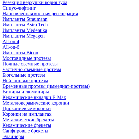
Резекция верхушки корня зуба
Синус-лифтинг
Направленная костная регенерация
Импланты Straumann
Импланты Astra Tech
Импланты Medentika
Импланты Megagen
All-on-4
All-on-6
Импланты Bicon
Мостовидные протезы
Полные съемные протезы
Частично-съемные протезы
Бюгельные протезы
Нейлоновые протезы
Временные протезы (иммедиат-протезы)
Виниры и люминиры
Керамические вкладки E-Max
Металлокерамические коронки
Циркониевые коронки
Коронки на имплантах
Металлические брекеты
Керамические брекеты
Сапфировые брекеты
Элайнеры