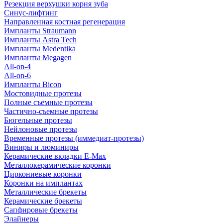
Резекция верхушки корня зуба
Синус-лифтинг
Направленная костная регенерация
Импланты Straumann
Импланты Astra Tech
Импланты Medentika
Импланты Megagen
All-on-4
All-on-6
Импланты Bicon
Мостовидные протезы
Полные съемные протезы
Частично-съемные протезы
Бюгельные протезы
Нейлоновые протезы
Временные протезы (иммедиат-протезы)
Виниры и люминиры
Керамические вкладки E-Max
Металлокерамические коронки
Циркониевые коронки
Коронки на имплантах
Металлические брекеты
Керамические брекеты
Сапфировые брекеты
Элайнеры