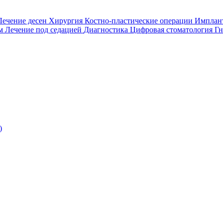
Лечение десен
Хирургия
Костно-пластические операции
Имплан
ом
Лечение под седацией
Диагностика
Цифровая стоматология
Гн
)