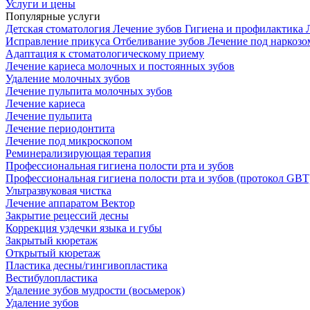
Услуги и цены
Популярные услуги
Детская стоматология
Лечение зубов
Гигиена и профилактика
Исправление прикуса
Отбеливание зубов
Лечение под наркоз
Адаптация к стоматологическому приему
Лечение кариеса молочных и постоянных зубов
Удаление молочных зубов
Лечение пульпита молочных зубов
Лечение кариеса
Лечение пульпита
Лечение периодонтита
Лечение под микроскопом
Реминерализирующая терапия
Профессиональная гигиена полости рта и зубов
Профессиональная гигиена полости рта и зубов (протокол GBT
Ультразвуковая чистка
Лечение аппаратом Вектор
Закрытие рецессий десны
Коррекция уздечки языка и губы
Закрытый кюретаж
Открытый кюретаж
Пластика десны/гингивопластика
Вестибулопластика
Удаление зубов мудрости (восьмерок)
Удаление зубов