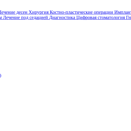
Лечение десен
Хирургия
Костно-пластические операции
Имплан
ом
Лечение под седацией
Диагностика
Цифровая стоматология
Гн
)