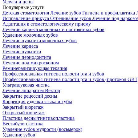
Услуги и цены
Популярные услуги
Детская стоматология
Лечение зубов
Гигиена и профилактика
Исправление прикуса
Отбеливание зубов
Лечение под наркоз
Адаптация к стоматологическому приему
Лечение кариеса молочных и постоянных зубов
Удаление молочных зубов
Лечение пульпита молочных зубов
Лечение кариеса
Лечение пульпита
Лечение периодонтита
Лечение под микроскопом
Реминерализирующая терапия
Профессиональная гигиена полости рта и зубов
Профессиональная гигиена полости рта и зубов (протокол GBT
Ультразвуковая чистка
Лечение аппаратом Вектор
Закрытие рецессий десны
Коррекция уздечки языка и губы
Закрытый кюретаж
Открытый кюретаж
Пластика десны/гингивопластика
Вестибулопластика
Удаление зубов мудрости (восьмерок)
Удаление зубов