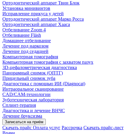
Ортодонтический аппарат Твин Блок
Установка минивинтов
Исправление прикуса у детей
Ортодонтический аппарат Марко Росса
Ортодонтический аппарат Хааса
Отбеливание Zoom 4
Отбеливание Fläsh
Домашнее отбеливание
Лечение под наркозом
Лечение под седацией
Компьютерная томография
Компьютерная томография с захватом пазух
3D-цефалометрическая диагностика
Панорамный снимок (ОПТГ)
Прицельный снимок зуба
Диагностика с помощью ИИ (Diagnocat)
Интраоральное сканирование
CAD/CAM-технологии
Зуботехническая лаборатория
Сплинт-терапия
Диагностика и лечение ВНЧС
Лечение бруксизма
Записаться на приём
Скачать прайс
Оплата услуг
Рассрочка
Скачать прайс-лист
Врачи