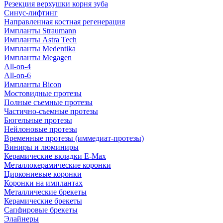
Резекция верхушки корня зуба
Синус-лифтинг
Направленная костная регенерация
Импланты Straumann
Импланты Astra Tech
Импланты Medentika
Импланты Megagen
All-on-4
All-on-6
Импланты Bicon
Мостовидные протезы
Полные съемные протезы
Частично-съемные протезы
Бюгельные протезы
Нейлоновые протезы
Временные протезы (иммедиат-протезы)
Виниры и люминиры
Керамические вкладки E-Max
Металлокерамические коронки
Циркониевые коронки
Коронки на имплантах
Металлические брекеты
Керамические брекеты
Сапфировые брекеты
Элайнеры