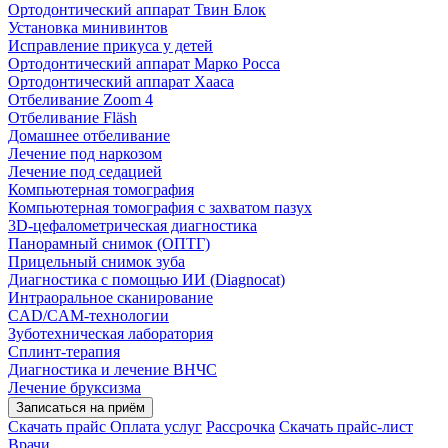
Ортодонтический аппарат Твин Блок
Установка минивинтов
Исправление прикуса у детей
Ортодонтический аппарат Марко Росса
Ортодонтический аппарат Хааса
Отбеливание Zoom 4
Отбеливание Fläsh
Домашнее отбеливание
Лечение под наркозом
Лечение под седацией
Компьютерная томография
Компьютерная томография с захватом пазух
3D-цефалометрическая диагностика
Панорамный снимок (ОПТГ)
Прицельный снимок зуба
Диагностика с помощью ИИ (Diagnocat)
Интраоральное сканирование
CAD/CAM-технологии
Зуботехническая лаборатория
Сплинт-терапия
Диагностика и лечение ВНЧС
Лечение бруксизма
Записаться на приём
Скачать прайс
Оплата услуг
Рассрочка
Скачать прайс-лист
Врачи