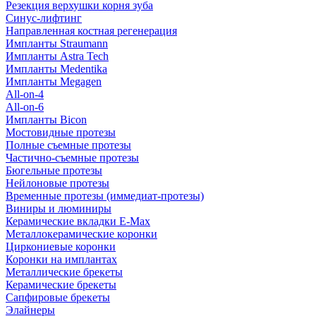
Резекция верхушки корня зуба
Синус-лифтинг
Направленная костная регенерация
Импланты Straumann
Импланты Astra Tech
Импланты Medentika
Импланты Megagen
All-on-4
All-on-6
Импланты Bicon
Мостовидные протезы
Полные съемные протезы
Частично-съемные протезы
Бюгельные протезы
Нейлоновые протезы
Временные протезы (иммедиат-протезы)
Виниры и люминиры
Керамические вкладки E-Max
Металлокерамические коронки
Циркониевые коронки
Коронки на имплантах
Металлические брекеты
Керамические брекеты
Сапфировые брекеты
Элайнеры