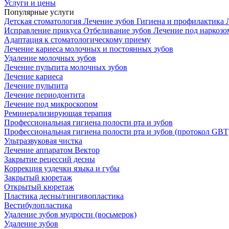
Услуги и цены
Популярные услуги
Детская стоматология
Лечение зубов
Гигиена и профилактика
Исправление прикуса
Отбеливание зубов
Лечение под наркоз
Адаптация к стоматологическому приему
Лечение кариеса молочных и постоянных зубов
Удаление молочных зубов
Лечение пульпита молочных зубов
Лечение кариеса
Лечение пульпита
Лечение периодонтита
Лечение под микроскопом
Реминерализирующая терапия
Профессиональная гигиена полости рта и зубов
Профессиональная гигиена полости рта и зубов (протокол GBT
Ультразвуковая чистка
Лечение аппаратом Вектор
Закрытие рецессий десны
Коррекция уздечки языка и губы
Закрытый кюретаж
Открытый кюретаж
Пластика десны/гингивопластика
Вестибулопластика
Удаление зубов мудрости (восьмерок)
Удаление зубов