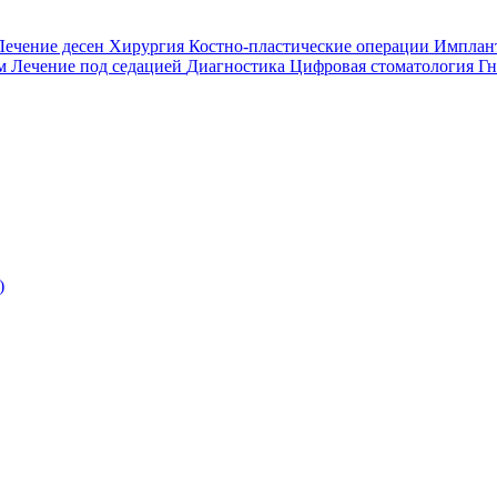
Лечение десен
Хирургия
Костно-пластические операции
Имплан
ом
Лечение под седацией
Диагностика
Цифровая стоматология
Гн
)