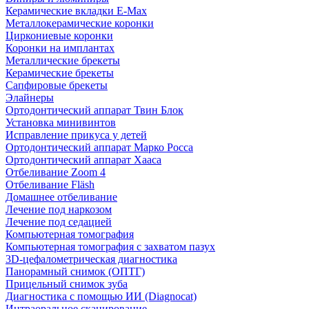
Керамические вкладки E-Max
Металлокерамические коронки
Циркониевые коронки
Коронки на имплантах
Металлические брекеты
Керамические брекеты
Сапфировые брекеты
Элайнеры
Ортодонтический аппарат Твин Блок
Установка минивинтов
Исправление прикуса у детей
Ортодонтический аппарат Марко Росса
Ортодонтический аппарат Хааса
Отбеливание Zoom 4
Отбеливание Fläsh
Домашнее отбеливание
Лечение под наркозом
Лечение под седацией
Компьютерная томография
Компьютерная томография с захватом пазух
3D-цефалометрическая диагностика
Панорамный снимок (ОПТГ)
Прицельный снимок зуба
Диагностика с помощью ИИ (Diagnocat)
Интраоральное сканирование