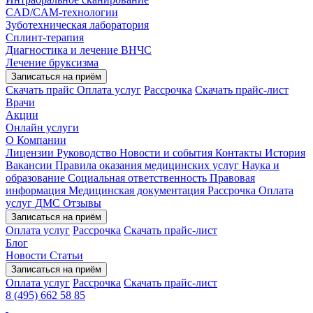
CAD/CAM-технологии
Зуботехническая лаборатория
Сплинт-терапия
Диагностика и лечение ВНЧС
Лечение бруксизма
Записаться на приём
Скачать прайс
Оплата услуг
Рассрочка
Скачать прайс-лист
Врачи
Акции
Онлайн услуги
О Компании
Лицензии
Руководство
Новости и события
Контакты
История
Вакансии
Правила оказания медицинских услуг
Наука и
образование
Социальная ответственность
Правовая
информация
Медицинская документация
Рассрочка
Оплата
услуг
ДМС
Отзывы
Записаться на приём
Оплата услуг
Рассрочка
Скачать прайс-лист
Блог
Новости
Статьи
Записаться на приём
Оплата услуг
Рассрочка
Скачать прайс-лист
8 (495) 662 58 85