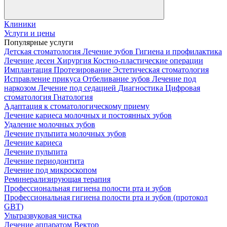
Клиники
Услуги и цены
Популярные услуги
Детская стоматология
Лечение зубов
Гигиена и профилактика
Лечение десен
Хирургия
Костно-пластические операции
Имплантация
Протезирование
Эстетическая стоматология
Исправление прикуса
Отбеливание зубов
Лечение под
наркозом
Лечение под седацией
Диагностика
Цифровая
стоматология
Гнатология
Адаптация к стоматологическому приему
Лечение кариеса молочных и постоянных зубов
Удаление молочных зубов
Лечение пульпита молочных зубов
Лечение кариеса
Лечение пульпита
Лечение периодонтита
Лечение под микроскопом
Реминерализирующая терапия
Профессиональная гигиена полости рта и зубов
Профессиональная гигиена полости рта и зубов (протокол
GBT)
Ультразвуковая чистка
Лечение аппаратом Вектор