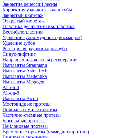
Закрытие рецессий десны
Коррекция уздечки языка и губы
Закрытый кюретаж
Открытый кюретаж
Пластика десны/гингивопластика
Вестибулопластика
Удаление зубов мудрости (восьмерок)
Удаление зубов
Резекция верхушки корня зуба
Синус-лифтинг
Направленная костная регенерация
Импланты Straumann
Импланты Astra Tech
Импланты Medentika
Импланты Megagen
All-on-4
All-on-6
Импланты Bicon
Мостовидные протезы
Полные съемные протезы
Частично-съемные протезы
Бюгельные протезы
Нейлоновые протезы
Временные протезы (иммедиат-протезы)
Виниры и люминиры